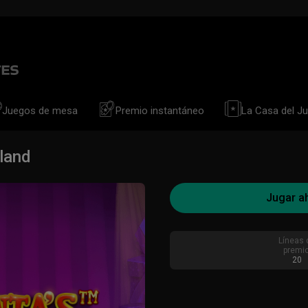
Juegos de mesa
Premio instantáneo
La Casa del J
land
Jugar a
Líneas 
premi
20