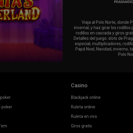
Viaja al Polo Norte, donde P
invernal, y haz girar los rodillos
rodillos en cascada y giros gra
Detalles del juego: slots de Pra
especial, multiplicadores, rodill
Papá Noel, Navidad, invierno, tal
Polo Nor
Casino
 poker
Blackjack online
 poker
Ruleta online
Ruleta en vivo
d'em
Giros gratis