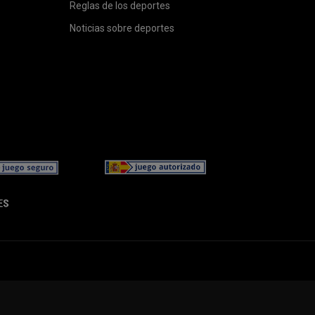
Reglas de los deportes
Noticias sobre deportes
juegoSeguro
JuegoAutorizado
affiliates