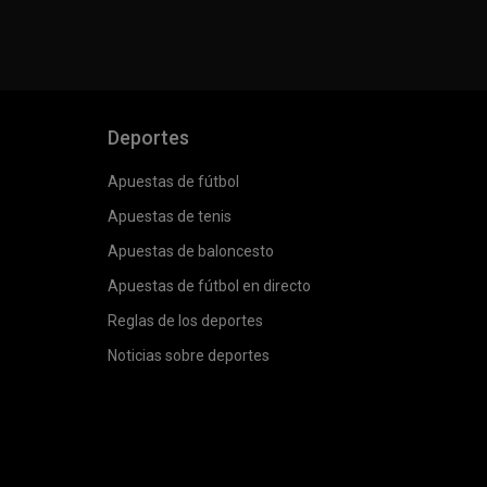
Deportes
Apuestas de fútbol
Apuestas de tenis
Apuestas de baloncesto
Apuestas de fútbol en directo
Reglas de los deportes
Noticias sobre deportes