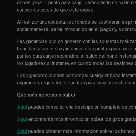
deben ganar 1 punto para canje, participando en cualquie
concedido antes de que este expire.
Al realizar una apuesta, los fondos se sustraerán en pri
actualmente (si se ha introducido en el juego) y, a contin
Las ganancias que se generen con las apuestas realiza
bono hasta que se hayan ganado los puntos para canje n
puntos para canje requeridos, el saldo del bono instantá
los jugadores al instante, en cuanto todas las sesiones 
Los jugadores pueden comprobar cualquier bono instantá
expiración, requisitos de puntos para canje y mucho m
Qué más necesitas saber
Aquí
puedes consultar una descripción completa de cómo
Aquí
encontrarás más información sobre los giros gratis
Aquí
puedes obtener más información sobre los bonos i