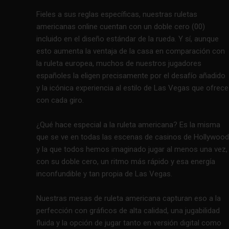
Fieles a sus reglas específicas, nuestras ruletas
americanas online cuentan con un doble cero (00)
incluido en el diseño estándar de la rueda. Y sí, aunque
esto aumenta la ventaja de la casa en comparación con
la ruleta europea, muchos de nuestros jugadores
españoles la eligen precisamente por el desafío añadido
y la icónica experiencia al estilo de Las Vegas que ofrece
con cada giro.
¿Qué hace especial a la ruleta americana? Es la misma
que se ve en todas las escenas de casinos de Hollywood
y la que todos hemos imaginado jugar al menos una vez,
con su doble cero, un ritmo más rápido y esa energía
inconfundible y tan propia de Las Vegas.
Nuestras mesas de ruleta americana capturan eso a la
perfección con gráficos de alta calidad, una jugabilidad
fluida y la opción de jugar tanto en versión digital como