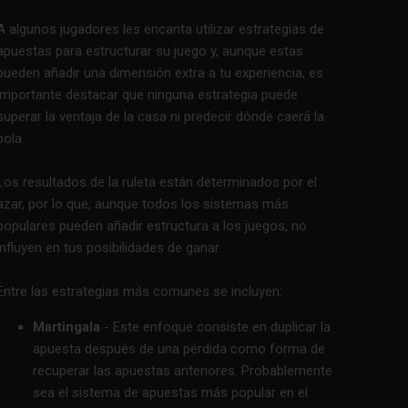
A algunos jugadores les encanta utilizar estrategias de
apuestas para estructurar su juego y, aunque estas
pueden añadir una dimensión extra a tu experiencia, es
importante destacar que ninguna estrategia puede
superar la ventaja de la casa ni predecir dónde caerá la
bola.
Los resultados de la ruleta están determinados por el
azar, por lo que, aunque todos los sistemas más
populares pueden añadir estructura a los juegos, no
influyen en tus posibilidades de ganar.
Entre las estrategias más comunes se incluyen:
Martingala
- Este enfoque consiste en duplicar la
apuesta después de una pérdida como forma de
recuperar las apuestas anteriores. Probablemente
sea el sistema de apuestas más popular en el