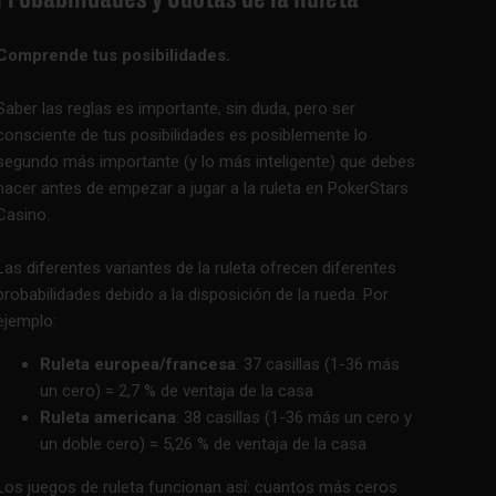
Comprende tus posibilidades.
Saber las reglas es importante, sin duda, pero ser
consciente de tus posibilidades es posiblemente lo
segundo más importante (y lo más inteligente) que debes
hacer antes de empezar a jugar a la ruleta en PokerStars
Casino.
Las diferentes variantes de la ruleta ofrecen diferentes
probabilidades debido a la disposición de la rueda. Por
ejemplo:
Ruleta europea/francesa
: 37 casillas (1-36 más
un cero) = 2,7 % de ventaja de la casa
Ruleta americana
: 38 casillas (1-36 más un cero y
un doble cero) = 5,26 % de ventaja de la casa
Los juegos de ruleta funcionan así: cuantos más ceros