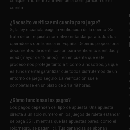
cualquier momento a través de la configuración de tu
cuenta.
¿Necesito verificar mi cuenta para jugar?
Sí, la ley española exige la verificación de la cuenta. Se
trata de un requisito normativo estándar para todos los
operadores con licencia en España. Deberás proporcionar
documentos de identificación para verificar tu identidad y
edad (mayor de 18 años). Ten en cuenta que este
proceso nos protege tanto a ti como a nosotros, ya que
es fundamental garantizar que todos disfrutemos de un
entorno de juego seguro. La verificación suele
completarse en un plazo de 24 a 48 horas.
¿Cómo funcionan los pagos?
Los pagos dependen del tipo de apuesta. Una apuesta
directa a un solo número en los juegos de ruleta estándar
se paga 35:1, mientras que las apuestas pares, como el
rojo/negro, se pagan 1:1. Tus ganancias se abonan