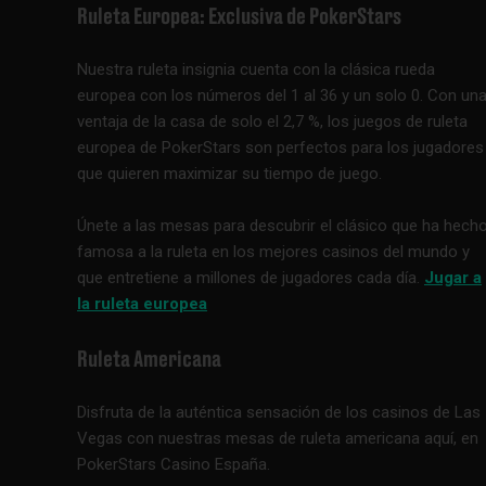
Ruleta Europea: Exclusiva de PokerStars
Nuestra ruleta insignia cuenta con la clásica rueda
europea con los números del 1 al 36 y un solo 0. Con un
ventaja de la casa de solo el 2,7 %, los juegos de ruleta
europea de PokerStars son perfectos para los jugadores
que quieren maximizar su tiempo de juego.
Únete a las mesas para descubrir el clásico que ha hech
famosa a la ruleta en los mejores casinos del mundo y
que entretiene a millones de jugadores cada día.
Jugar a
la ruleta europea
Ruleta Americana
Disfruta de la auténtica sensación de los casinos de Las
Vegas con nuestras mesas de ruleta americana aquí, en
PokerStars Casino España.