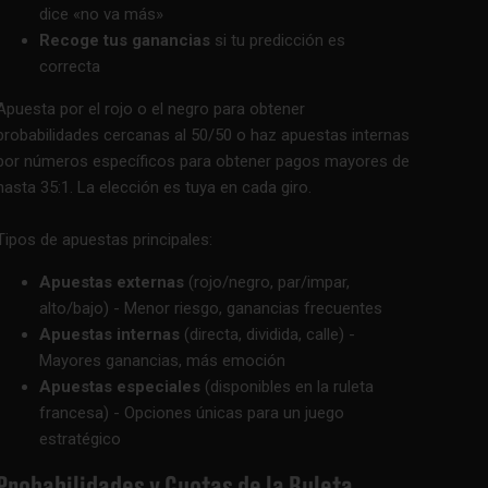
dice «no va más»
Recoge tus ganancias
si tu predicción es
correcta
Apuesta por el rojo o el negro para obtener
probabilidades cercanas al 50/50 o haz apuestas internas
por números específicos para obtener pagos mayores de
hasta 35:1. La elección es tuya en cada giro.
Tipos de apuestas principales:
Apuestas externas
(rojo/negro, par/impar,
alto/bajo) - Menor riesgo, ganancias frecuentes
Apuestas internas
(directa, dividida, calle) -
Mayores ganancias, más emoción
Apuestas especiales
(disponibles en la ruleta
francesa) - Opciones únicas para un juego
estratégico
Probabilidades y Cuotas de la Ruleta