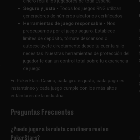
dinero real a los jugadores de toda España
Seguro y justo -
Todos los juegos RNG utilizan
generadores de números aleatorios certificados
Herramientas de juego responsable -
Nos
a
preocupamos por el juego seguro. Establece
límites de depósito, tómate descansos o
autoexclúyete directamente desde tu cuenta si lo
necesitas. Nuestras herramientas de protección del
jugador te dan un control total sobre tu experiencia
o
de juego
En PokerStars Casino, cada giro es justo, cada pago es
instantáneo y cada juego cumple con los más altos
estándares de la industria.
Preguntas Frecuentes
¿Puedo jugar a la ruleta con dinero real en
PokerStars?