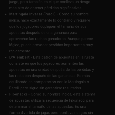
juego, pero también es el que conlleva un riesgo
más alto de obtener pérdidas significativas.
Martingala inversa
(Paroli) - Como su nombre
indica, hace exactamente lo contrario y requiere
que los jugadores dupliquen el tamaño de sus
apuestas después de una ganancia para
aprovechar las rachas ganadoras. Aunque parece
lógico, puede provocar pérdidas importantes muy
rápidamente.
D'Alembert
- Este patrón de apuestas en la ruleta
consiste en que los jugadores aumenten las
apuestas en una unidad después de las pérdidas y
las reduzcan después de las ganancias. Es más
equilibrado en comparación con la Martingala o
Paroli, pero sigue sin garantizar resultados.
Fibonacci
- Como su nombre indica, este sistema
de apuestas utiliza la secuencia de Fibonacci para
determinar el tamaño de las apuestas. Es una
forma divertida de jugar, pero conlleva riesgos sin