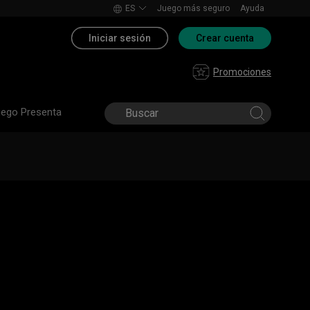
ES
Juego más seguro
Ayuda
Iniciar sesión
Crear cuenta
Promociones
uego Presenta