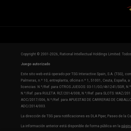
Copyright © 2001-2026, Rational Intellectual Holdings Limited. Tod
Juego autorizado
Este sito web está operado por TSG Interactive Spain, S.A. (TSG), c
Palmeras, n.º 10, entreplanta, oficina n.º 1, 51001, Ceuta, España,
licencias: N.º/Ref. para OTROS JUEGOS: 03-11/GO/461241/SGR, N.
N.º/Ref. para RULETA: RLT/2014/008, N.º/Ref. para SLOTS: MAZ/20
AOC/2017/006, N.º/Ref. para APUESTAS DE CARRERAS DE CABALLO
ADC/2014/003.
La dirección de TSG para notificaciones es DLA Piper, Paseo de la C
La información anterior está disponible de forma pública en la
págin