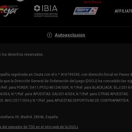
ESSA
ept
Autoexclusión
os los derechos reservados.
ompañía registrada en Ceuta con el n.º A16799330, con domicilio fiscal en Paseo 
 a la que la Dirección General de Ordenación del juego (DGOJ) ha concedido las si
º/Ref. para POKER: 04-11/POQ/46124I/SGR, N.º/Ref. para BLACKJACK: BLJ/2014/
14/004, N.º/Ref. para APUESTAS: GA/2014/004, N.º/Ref. para OTRAS APUESTAS:
S: AHC/2017/004 y N.º/Ref. para APUESTAS DEPORTIVAS DE CONTRAPARTIDA:
astellana 39, Madrid, 28046, España.
a del operador de TSG en el sitio web de la DGOJ
.