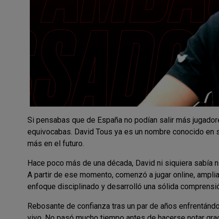
Si pensabas que de España no podían salir más jugador
equivocabas. David Tous ya es un nombre conocido en su
más en el futuro.
Hace poco más de una década, David ni siquiera sabía n
A partir de ese momento, comenzó a jugar online, ampl
enfoque disciplinado y desarrolló una sólida comprensi
Rebosante de confianza tras un par de años enfrentándo
vivo. No pasó mucho tiempo antes de hacerse notar graci