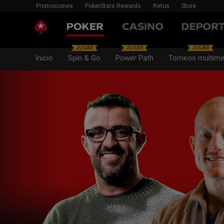
Promociones
PokerStars Rewards
Retos
Store
JUGAR
JUGAR
JUGAR
Inicio
Spin & Go
Power Path
Torneos multim