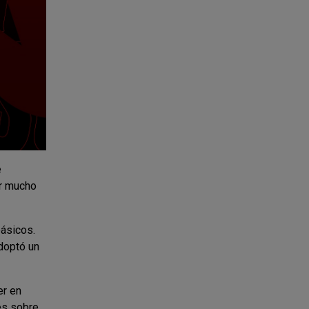
e
ar mucho
básicos.
doptó un
er en
es sobre