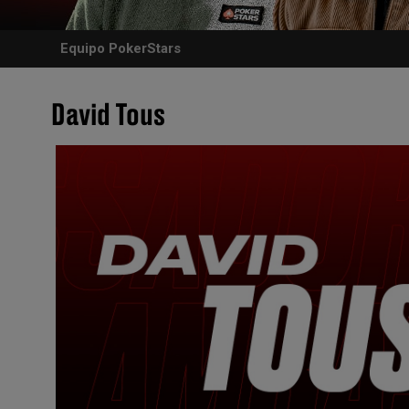
Equipo PokerStars
David Tous