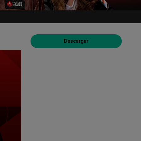
Descargar