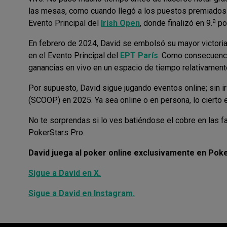
las mesas, como cuando llegó a los puestos premiados
a
Evento Principal del
Irish Open
, donde finalizó en 9.
pos
En febrero de 2024, David se embolsó su mayor victoria
en el Evento Principal del
EPT París
. Como consecuenci
ganancias en vivo en un espacio de tiempo relativament
Por supuesto, David sigue jugando eventos online; sin ir
(SCOOP) en 2025. Ya sea online o en persona, lo cierto
No te sorprendas si lo ves batiéndose el cobre en las f
PokerStars Pro.
David juega al poker online exclusivamente en Pok
Sigue a David en X.
Sigue a David en Instagram.