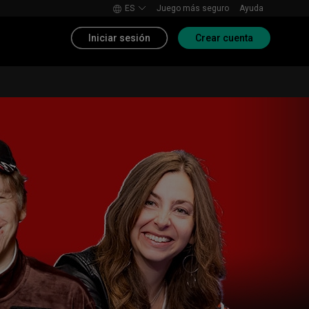
ES
Juego más seguro
Ayuda
Iniciar sesión
Crear cuenta