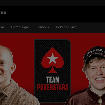
esa
Cómo jugar
Torneos
Poker en vivo