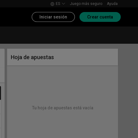
ES
Juego más seguro
Ayuda
Iniciar sesión
Crear cuenta
Hoja de apuestas
Tu hoja de apuestas está vacía