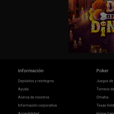
Información
Poker
Depósitos y reintegros
Juegos de
Ayuda
Torneos de
Acerca de nosotros
Omaha
Información corporativa
Texas Hol
Accesibilidad
Home Gam