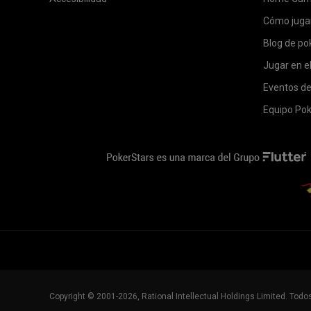
Cómo jugar
Blog de po
Jugar en e
Eventos de
Equipo Pok
Copyright © 2001-2026, Rational Intellectual Holdings Limited. Tod