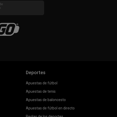
de
o
:
Deportes
Apuestas de fútbol
Apuestas de tenis
Apuestas de baloncesto
Apuestas de fútbol en directo
Reglas de los deportes