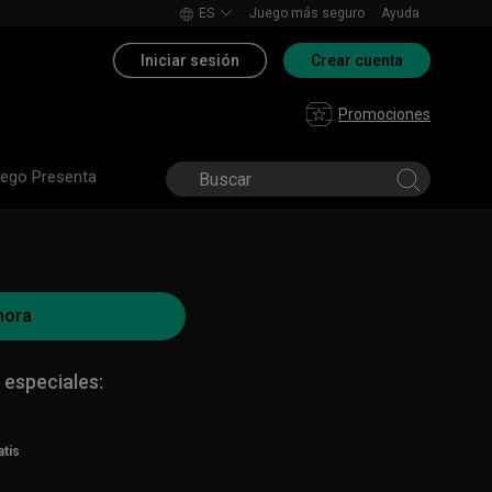
ES
Juego más seguro
Ayuda
Iniciar sesión
Crear cuenta
Promociones
uego Presenta
hora
 especiales
:
atis