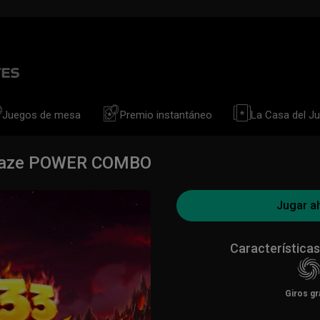
Juegos de mesa
Premio instantáneo
La Casa del J
Blaze POWER COMBO
Jugar a
Características
Giros gr