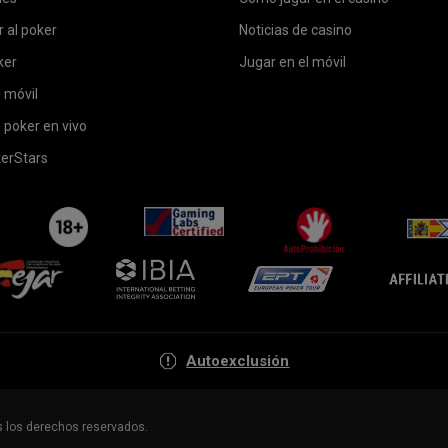
 al poker
Noticias de casino
ker
Jugar en el móvil
l móvil
 poker en vivo
erStars
flutterLogo
plus18
gamingLabs
exclusion
ESSA
ept
Autoexclusión
os los derechos reservados.