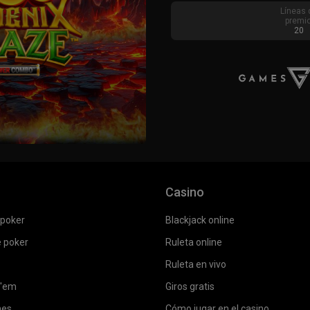
Líneas 
premi
20
Casino
 poker
Blackjack online
 poker
Ruleta online
Ruleta en vivo
d'em
Giros gratis
es
Cómo jugar en el casino