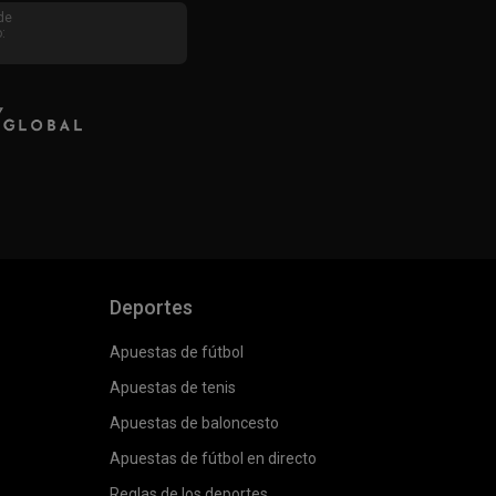
de
o
:
Deportes
Apuestas de fútbol
Apuestas de tenis
Apuestas de baloncesto
Apuestas de fútbol en directo
Reglas de los deportes