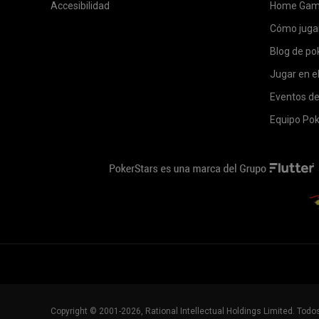
Accesibilidad
Home Gam
Cómo jugar
Blog de po
Jugar en e
Eventos de
Equipo Pok
Copyright © 2001-2026, Rational Intellectual Holdings Limited. Tod