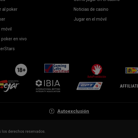
 al poker
Noticias de casino
ker
Jugar en el móvil
l móvil
 poker en vivo
erStars
flutterLogo
plus18
gamingLabs
exclusion
ESSA
ept
Autoexclusión
os los derechos reservados.