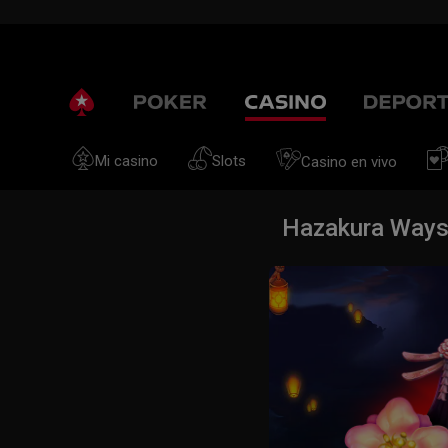
Mi casino
Slots
Casino en vivo
Hazakura Way