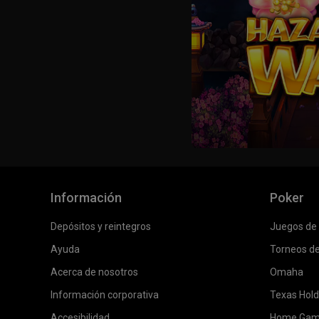
Información
Poker
Depósitos y reintegros
Juegos de
Ayuda
Torneos de
Acerca de nosotros
Omaha
Información corporativa
Texas Hol
Accesibilidad
Home Gam