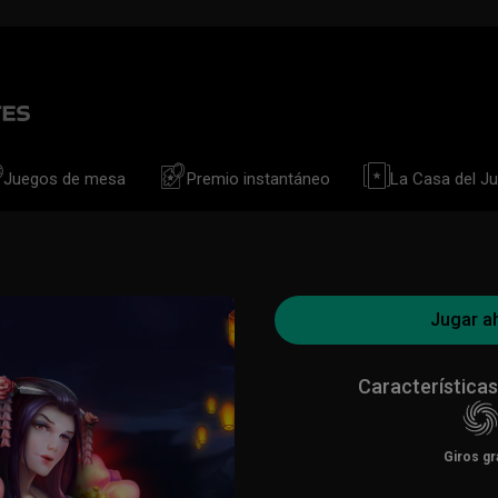
Juegos de mesa
Premio instantáneo
La Casa del J
s
Jugar a
Características
Giros gr