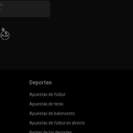
de
o
:
Deportes
Apuestas de fútbol
Apuestas de tenis
Apuestas de baloncesto
Apuestas de fútbol en directo
Reglas de los deportes