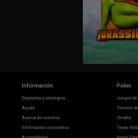
Información
Poker
Depósitos y reintegros
Juegos de
Ayuda
Torneos de
Acerca de nosotros
Omaha
Información corporativa
Texas Hol
Accesibilidad
Home Gam