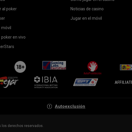
 al poker
Noticias de casino
ker
Jugar en el móvil
l móvil
 poker en vivo
erStars
flutterLogo
plus18
gamingLabs
exclusion
ESSA
ept
Autoexclusión
os los derechos reservados.