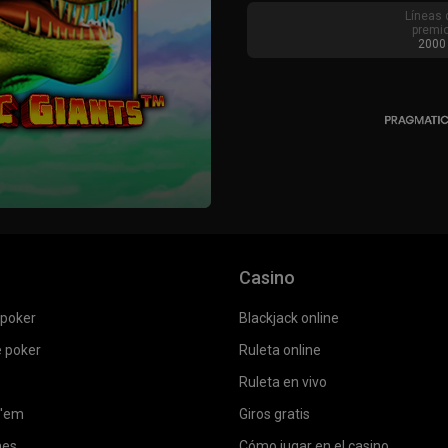
Líneas 
premi
2000
Casino
 poker
Blackjack online
 poker
Ruleta online
Ruleta en vivo
d'em
Giros gratis
es
Cómo jugar en el casino