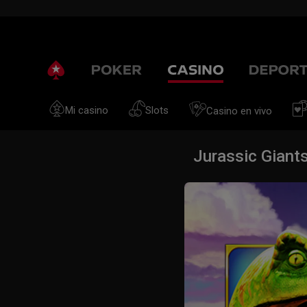
Mi casino
Slots
Casino en vivo
Jurassic Giant