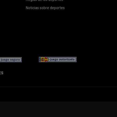
Noticias sobre deportes
juegoSeguro
JuegoAutorizado
affiliates