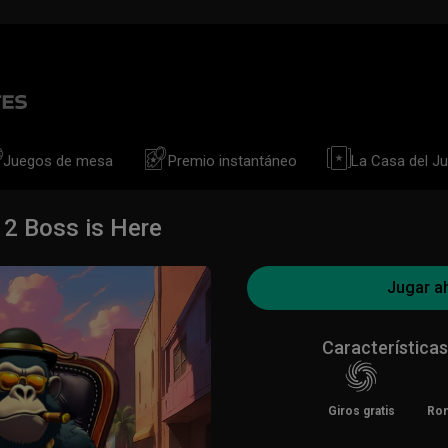
Juegos de mesa
Premio instantáneo
La Casa del J
2 Boss is Here
Jugar a
Características
Giros gratis
Ron