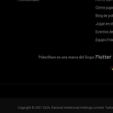
Cómo jugar
Blog de po
Jugar en e
Eventos de
Equipo Pok
Copyright © 2001-2026, Rational Intellectual Holdings Limited. Tod