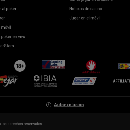
 al poker
Noticias de casino
ker
Jugar en el móvil
l móvil
 poker en vivo
erStars
flutterLogo
plus18
gamingLabs
exclusion
ESSA
ept
Autoexclusión
os los derechos reservados.