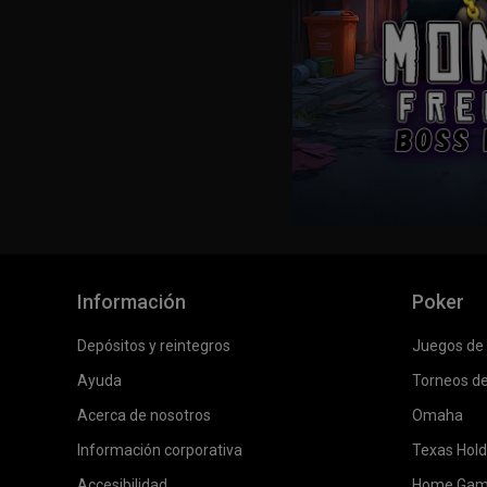
Información
Poker
Depósitos y reintegros
Juegos de
Ayuda
Torneos de
Acerca de nosotros
Omaha
Información corporativa
Texas Hol
Accesibilidad
Home Gam