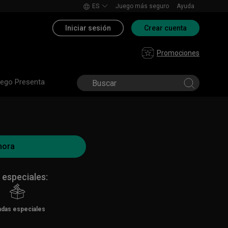
ES
Juego más seguro
Ayuda
Iniciar sesión
Crear cuenta
Promociones
uego Presenta
hora
 especiales
:
das especiales