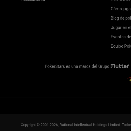
Cómo jugar
Blog de po
Jugar en e
Eventos de
Equipo Pok
Copyright © 2001-2026, Rational Intellectual Holdings Limited. Tod