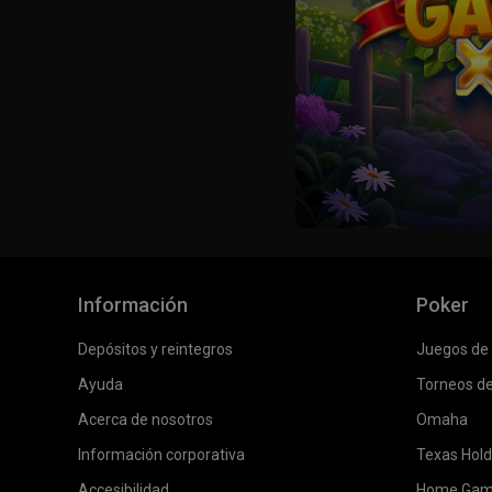
Información
Poker
Depósitos y reintegros
Juegos de
Ayuda
Torneos de
Acerca de nosotros
Omaha
Información corporativa
Texas Hol
Accesibilidad
Home Gam