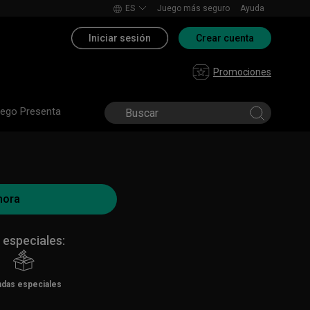
ES
Juego más seguro
Ayuda
Iniciar sesión
Crear cuenta
Promociones
uego Presenta
hora
 especiales
:
das especiales