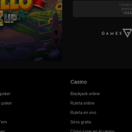
Líneas 
premi
1024
Casino
 poker
Blackjack online
 poker
Ruleta online
Ruleta en vivo
d'em
Giros gratis
es
Cómo jugar en el casino