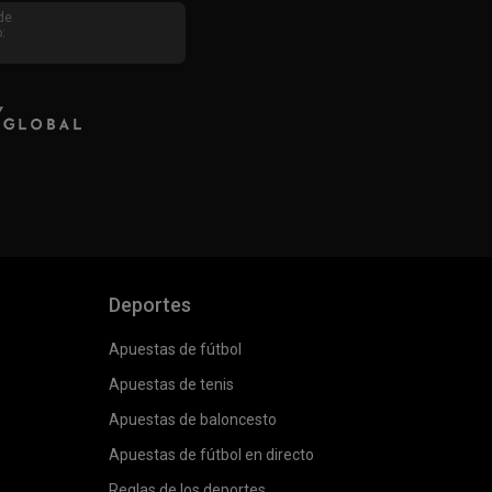
de
o
:
Deportes
Apuestas de fútbol
Apuestas de tenis
Apuestas de baloncesto
Apuestas de fútbol en directo
Reglas de los deportes