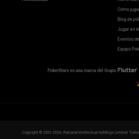
Cómo jugar
Blog de po
Jugar en e
Eventos de
Equipo Pok
Copyright © 2001-2026, Rational Intellectual Holdings Limited. Tod