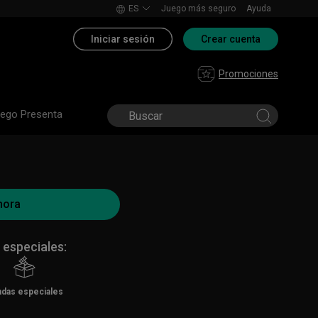
ES
Juego más seguro
Ayuda
Iniciar sesión
Crear cuenta
Promociones
uego Presenta
hora
 especiales
:
das especiales