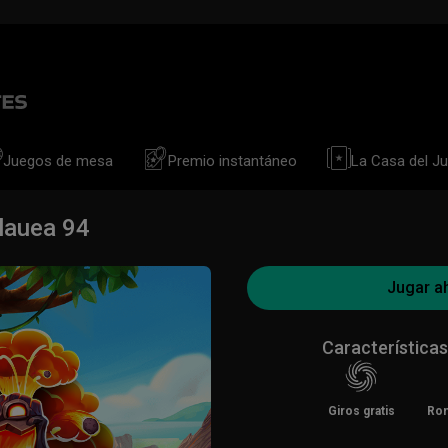
Juegos de mesa
Premio instantáneo
La Casa del J
ilauea 94
Jugar a
Características
Giros gratis
Ron