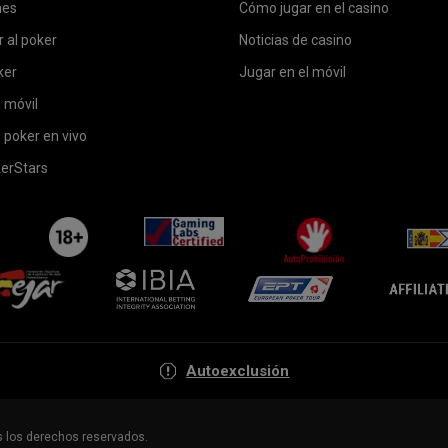
es
Cómo jugar en el casino
 al poker
Noticias de casino
ker
Jugar en el móvil
l móvil
 poker en vivo
erStars
flutterLogo
plus18
gamingLabs
exclusion
ESSA
ept
Autoexclusión
os los derechos reservados.