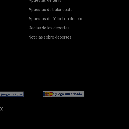
Apuestas de tenis
Apuestas de baloncesto
Apuestas de fútbol en directo
Reglas de los deportes
Noticias sobre deportes
juegoSeguro
JuegoAutorizado
affiliates