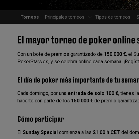
Torneos
Principales torneos
Tipos de torneos
S
El mayor torneo de poker online
Con un bote de premios garantizado de
150.000 €
, el 
PokerStars.es, y se celebra online cada semana. ¡Regístr
El día de poker más importante de tu sema
Cada domingo, por una
entrada de solo 100 €
, tienes 
hacerte con parte de los
1
50.000 €
de premio garantiza
Cómo participar
El
Sunday Special
comienza a las
21:00 h CET
del dom