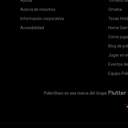
Ayuda
Torneos de
Acerca de nosotros
Omaha
Información corporativa
Texas Hol
Accesibilidad
Home Gam
Cómo jugar
Blog de po
Jugar en e
Eventos de
Equipo Pok