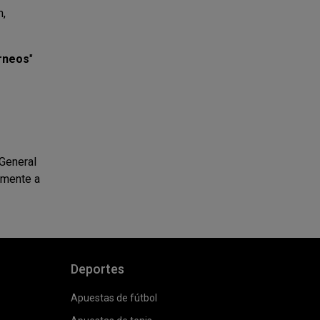
n,
rneos
"
 General
amente a
Deportes
Apuestas de fútbol