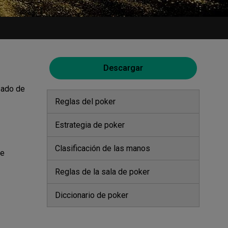
Descargar
zado de
Reglas del poker
Estrategia de poker
Clasificación de las manos
de
Reglas de la sala de poker
Diccionario de poker