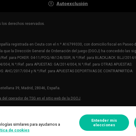
Autoexclusión
os los derechos reservados.
ompañía registrada en Ceuta con el n.º A16799330, con domicilio fiscal en Paseo 
 a la que la Dirección General de Ordenación del juego (DGOJ) ha concedido las si
º/Ref. para POKER: 04-11/POQ/46124I/SGR, N.º/Ref. para BLACKJACK: BLJ/2014/
14/004, N.º/Ref. para APUESTAS: GA/2014/004, N.º/Ref. para OTRAS APUESTAS:
S: AHC/2017/004 y N.º/Ref. para APUESTAS DEPORTIVAS DE CONTRAPARTIDA:
astellana 39, Madrid, 28046, España.
a del operador de TSG en el sitio web de la DGOJ
.
|
Preferencias de privacidad
|
Juego más seguro
|
Política de quejas
Entender mis
ologías similares para ayudarnos a
elecciones
ítica de cookies