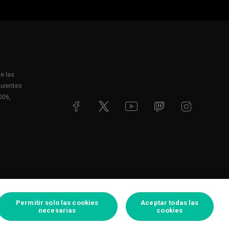
de las
guientes
006,
Permitir solo las cookies
Aceptar todas las
necesarias
cookies