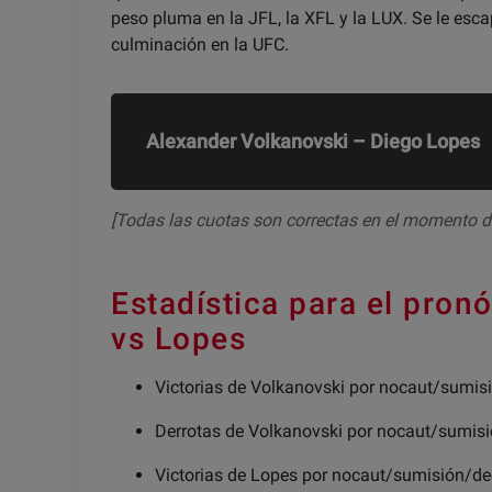
peso pluma en la JFL, la XFL y la LUX. Se le escap
culminación en la UFC.
Alexander Volkanovski – Diego Lopes
[Todas las cuotas son correctas en el momento de
Estadística para el pron
vs Lopes
Victorias de Volkanovski por nocaut/sumi
Derrotas de Volkanovski por nocaut/sumis
Victorias de Lopes por nocaut/sumisión/d