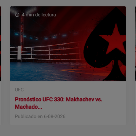
4 min de lectura
watch_later
UFC
Pronóstico UFC 330: Makhachev vs.
Machado...
Publicado en 6-08-2026