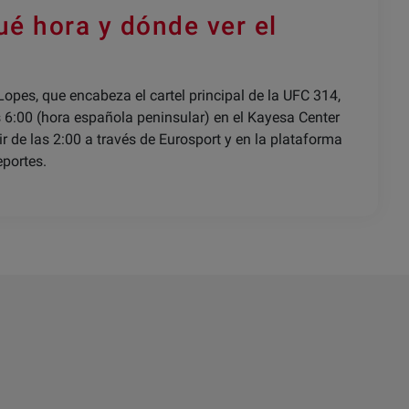
é hora y dónde ver el
opes, que encabeza el cartel principal de la UFC 314,
s 6:00 (hora española peninsular) en el Kayesa Center
ir de las 2:00 a través de Eurosport y en la plataforma
portes.