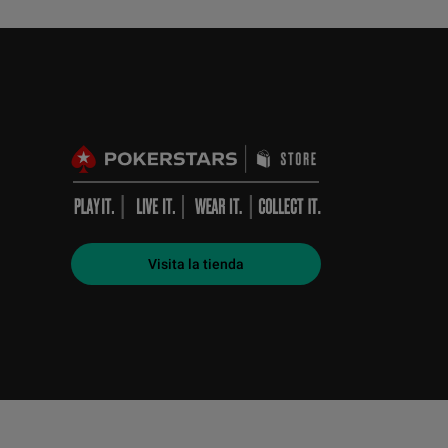
Visita la tienda