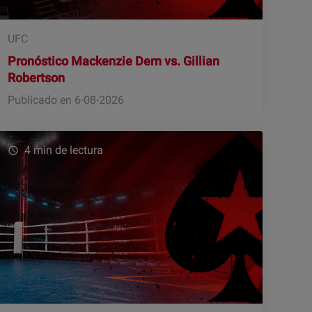
UFC
Pronóstico Mackenzie Dern vs. Gillian
Robertson
Publicado en 6-08-2026
4 min de lectura
watch_later