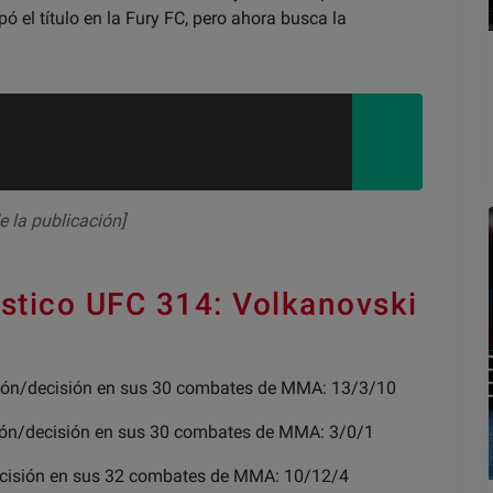
ó el título en la Fury FC, pero ahora busca la
 la publicación]
óstico UFC 314: Volkanovski
sión/decisión en sus 30 combates de MMA: 13/3/10
ión/decisión en sus 30 combates de MMA: 3/0/1
ecisión en sus 32 combates de MMA: 10/12/4