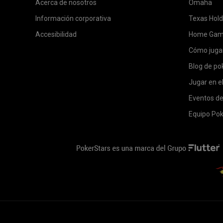
Acerca de nosotros
Omaha
Información corporativa
Texas Hol
Accesibilidad
Home Gam
Cómo jugar
Blog de po
Jugar en e
Eventos de
Equipo Pok