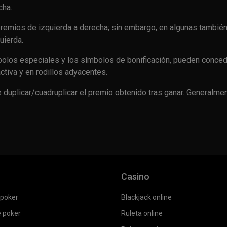
cha.
premios de izquierda a derecha; sin embargo, en algunas tambié
uierda.
bolos especiales y los símbolos de bonificación, pueden conce
tiva y en rodillos adyacentes.
e duplicar/cuadruplicar el premio obtenido tras ganar. Generalmen
Casino
 poker
Blackjack online
 poker
Ruleta online