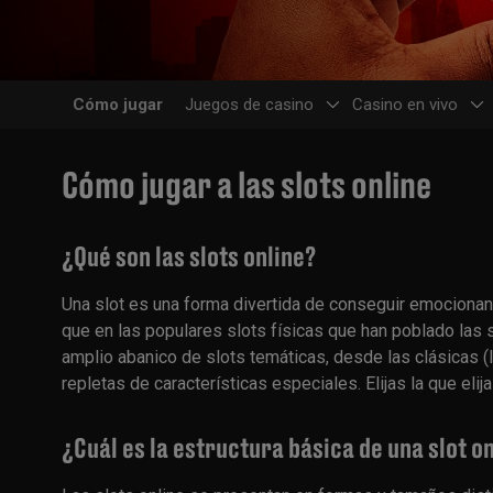
Cómo jugar
Juegos de casino
Casino en vivo
Cómo jugar a las slots online
¿Qué son las slots online?
Una slot es una forma divertida de conseguir emocionante
que en las populares slots físicas que han poblado las 
amplio abanico de slots temáticas, desde las clásicas (
repletas de características especiales. Elijas la que el
¿Cuál es la estructura básica de una slot o