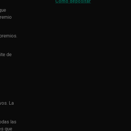
Cómo depositar
que
premio
 premios.
ite de
vos. La
odas las
es que