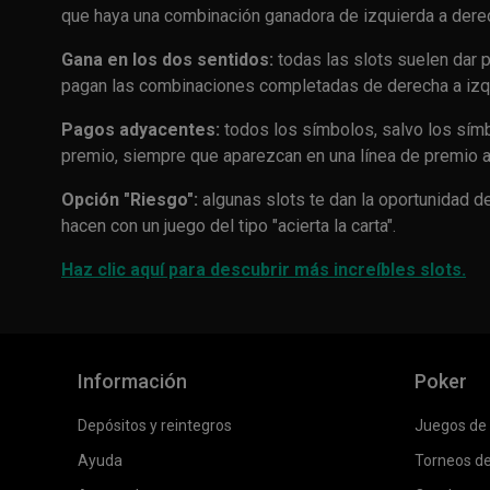
que haya una combinación ganadora de izquierda a dere
Gana en los dos sentidos:
todas las slots suelen dar 
pagan las combinaciones completadas de derecha a izq
Pagos adyacentes:
todos los símbolos, salvo los sím
premio, siempre que aparezcan en una línea de premio ac
Opción "Riesgo":
algunas slots te dan la oportunidad d
hacen con un juego del tipo "acierta la carta".
Haz clic aquí para descubrir más increíbles slots.
Información
Poker
Depósitos y reintegros
Juegos de
Ayuda
Torneos de