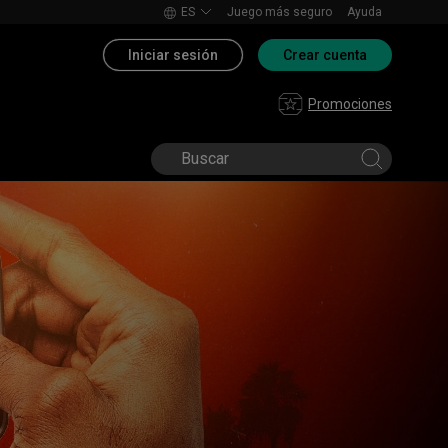
ES
Juego más seguro
Ayuda
Iniciar sesión
Crear cuenta
Promociones