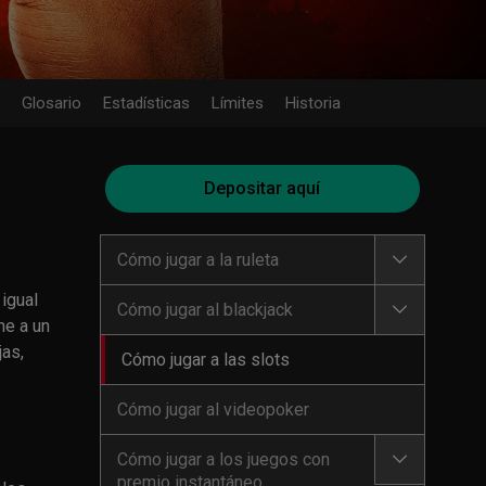
Glosario
Estadísticas
Límites
Historia
Depositar aquí
Cómo jugar a la ruleta
igual
Cómo jugar al blackjack
ne a un
jas,
Cómo jugar a las slots
Cómo jugar al videopoker
Cómo jugar a los juegos con 
premio instantáneo