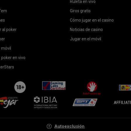
Ruleta en vivo
d'em
Giros gratis
es
Cómo jugar en el casino
 al poker
Noticias de casino
ker
Jugar en el móvil
l móvil
 poker en vivo
erStars
flutterLogo
plus18
gamingLabs
exclusion
ESSA
ept
Autoexclusión