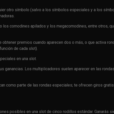
uier otro símbolo (salvo a los símbolos especiales y a los símb
nadoras.
 los comodines apilados y los megacomodines, entre otros, que
e obtener premios cuando aparecen dos o más, o que activa ron
función de cada slot).
peciales en una slot.
 tus ganancias. Los multiplicadores suelen aparecer en las ronda
an como parte de las rondas especiales; te ofrecen giros gratis
es posibles en una slot de cinco rodillos estándar. Ganarás s