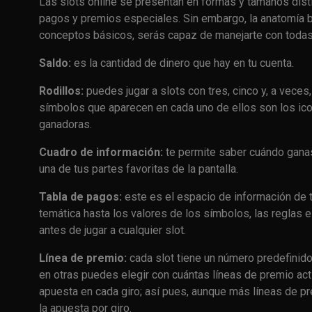
Las slots online se presentan en formas y tamaños dist
pagos y premios especiales. Sin embargo, la anatomía 
conceptos básicos, serás capaz de manejarte con todas l
Saldo:
es la cantidad de dinero que hay en tu cuenta.
Rodillos:
puedes jugar a slots con tres, cinco y, a veces,
símbolos que aparecen en cada uno de ellos son los ic
ganadoras.
Cuadro de información:
te permite saber cuándo ganas,
una de tus partes favoritas de la pantalla.
Tabla de pagos:
este es el espacio de información de to
temática hasta los valores de los símbolos, las reglas
antes de jugar a cualquier slot.
Línea de premio:
cada slot tiene un número predefinido
en otras puedes elegir con cuántas líneas de premio acti
apuesta en cada giro; así pues, aunque más líneas de p
la apuesta por giro.