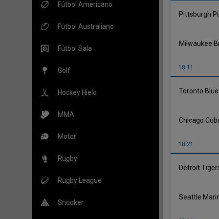
Fútbol Americano
Pittsburgh P
Fútbol Australiano
Milwaukee B
Fútbol Sala
18:11
Golf
Toronto Blue
Hockey Hielo
MMA
Chicago Cub
Motor
18:21
Rugby
Detroit Tiger
Rugby League
Seattle Mari
Snooker