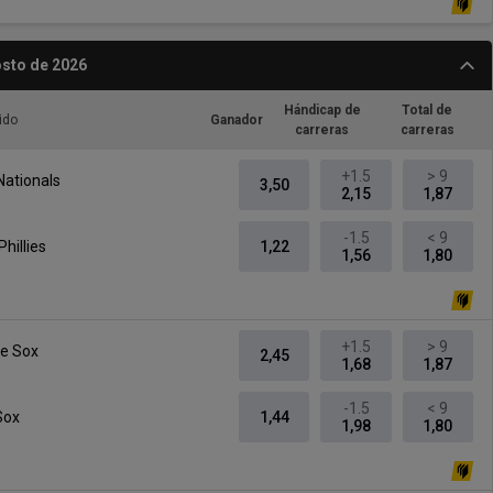
osto de 2026
Hándicap de
Total de
ido
Ganador
carreras
carreras
+1.5
> 9
Nationals
3,50
2,15
1,87
-1.5
< 9
Phillies
1,22
1,56
1,80
+1.5
> 9
te Sox
2,45
1,68
1,87
-1.5
< 9
Sox
1,44
1,98
1,80