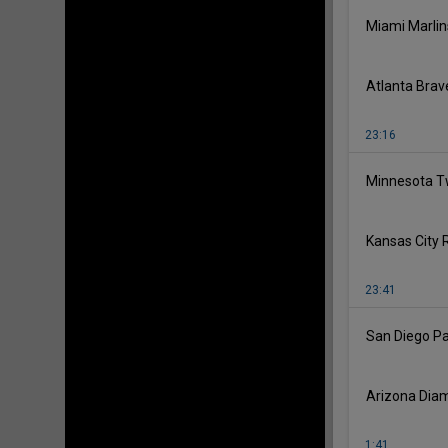
Miami Marlin
Atlanta Brav
23:16
Minnesota T
Kansas City 
23:41
San Diego P
Arizona Dia
1:41