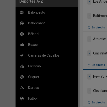
Deportes A-Z
-
Los Ange
Baloncesto
-
Baltimore
Balonmano
En directo
Béisbol
-
Athletics
Boxeo
-
Cincinna
Carreras de Caballos
En directo
Ciclismo
-
New Yor
Criquet
Dardos
-
Clevelan
Fútbol
En directo