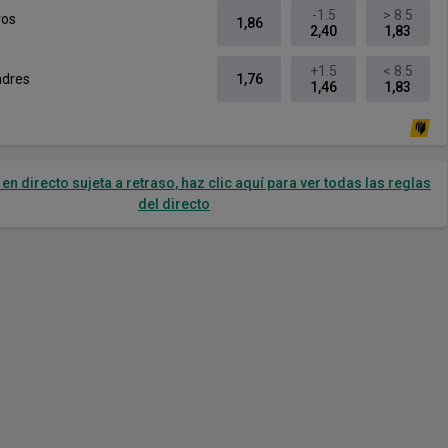
-1.5
> 8.5
ros
1,86
2,40
1,83
+1.5
< 8.5
adres
1,76
1,46
1,83
en directo sujeta a retraso, haz clic aquí para ver todas las reglas
del directo