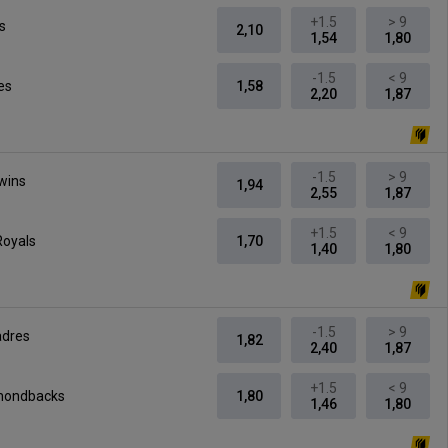
+1.5
> 9
s
2,10
1,54
1,80
-1.5
< 9
es
1,58
2,20
1,87
-1.5
> 9
wins
1,94
2,55
1,87
+1.5
< 9
Royals
1,70
1,40
1,80
-1.5
> 9
adres
1,82
2,40
1,87
+1.5
< 9
mondbacks
1,80
1,46
1,80