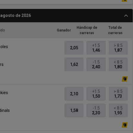
 agosto de 2026
Hándicap de
Total de
ido
Ganador
carreras
carreras
+1.5
> 8.5
ioles
2,05
1,46
1,87
-1.5
< 8.5
rs
1,62
2,40
1,80
+1.5
> 8.5
kies
2,10
1,50
1,73
-1.5
< 8.5
dinals
1,58
2,30
1,95