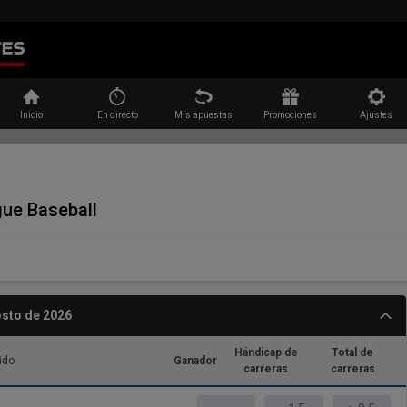
Buscar
Inicio
En directo
Mis apuestas
Promociones
Ajustes
ue Baseball
osto de 2026
Hándicap de
Total de
ido
Ganador
carreras
carreras