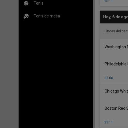
20:11
Tenis
Tenis de mesa
Hoy
,
6 de ag
Líneas del part
Washington 
Philadelphia 
22:06
Chicago Whi
Boston Red 
23:11