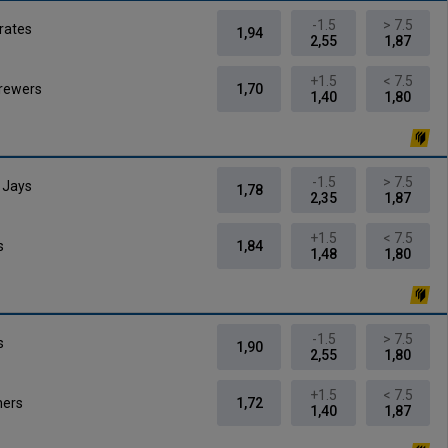
-1.5
> 7.5
irates
1,94
2,55
1,87
+1.5
< 7.5
rewers
1,70
1,40
1,80
-1.5
> 7.5
 Jays
1,78
2,35
1,87
+1.5
< 7.5
s
1,84
1,48
1,80
-1.5
> 7.5
s
1,90
2,55
1,80
+1.5
< 7.5
ners
1,72
1,40
1,87