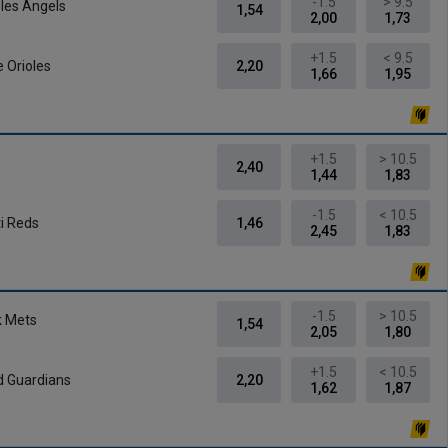
-1.5
> 9.5
les Angels
1,54
2,00
1,73
+1.5
< 9.5
 Orioles
2,20
1,66
1,95
+1.5
> 10.5
2,40
1,44
1,83
-1.5
< 10.5
ti Reds
1,46
2,45
1,83
-1.5
> 10.5
k Mets
1,54
2,05
1,80
+1.5
< 10.5
d Guardians
2,20
1,62
1,87