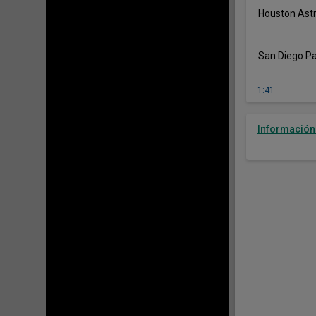
Houston Ast
San Diego P
1:41
Información 