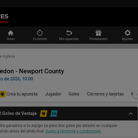
Buscar
Inicio
En directo
Mis apuestas
Promociones
Ajustes
a Inglesa
edon - Newport County
o de 2026, 10:00
Crea tu apuesta
Jugador
Goles
Córneres y tarjetas
Mit
2 Goles de Ventaja
lta ganadora si tu equipo se pone dos goles por delante en cualquier
tido antes del pitido final.
Sujeto a términos y condiciones.