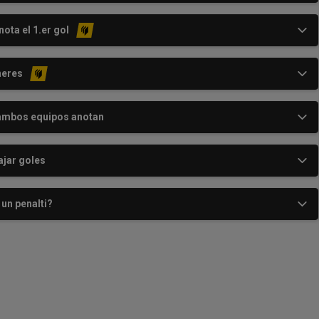
ota el 1.er gol
neres
 ambos equipos anotan
ajar goles
un penalti?