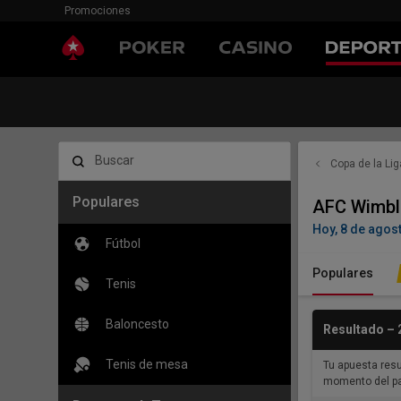
Promociones
Buscar
Copa de la Lig
Populares
AFC Wimbl
Hoy
,
8 de agost
Fútbol
Populares
Tenis
Baloncesto
Resultado – 
Tenis de mesa
Tu apuesta resu
momento del par