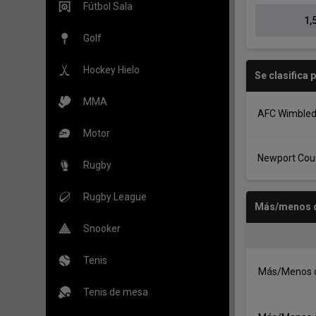
Fútbol Sala
1,
Golf
Hockey Hielo
Se clasifica 
MMA
AFC Wimble
Motor
Newport Cou
Rugby
Rugby League
Más/menos d
Snooker
Tenis
Más/Menos d
Tenis de mesa