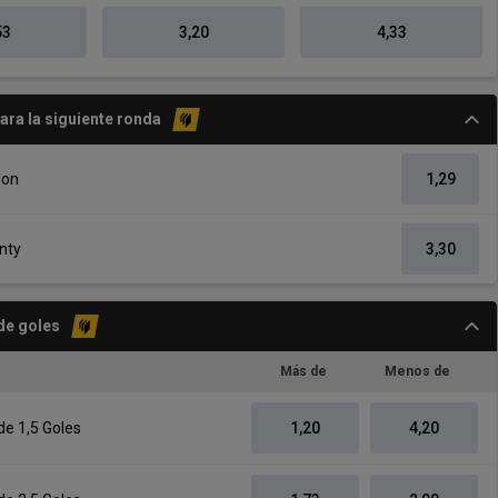
53
3,20
4,33
para la siguiente ronda
don
1,29
nty
3,30
e goles
Más de
Menos de
e 1,5 Goles
1,20
4,20