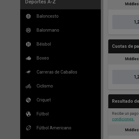
Deportes A-Z
Middles
Baloncesto
1,
Balonmano
Béisbol
Cuotas de pa
Boxeo
Middles
Carreras de Caballos
1,
Ciclismo
Criquet
Resultado de
Fútbol
Recibe un pago
condiciones.
Fútbol Americano
Middles