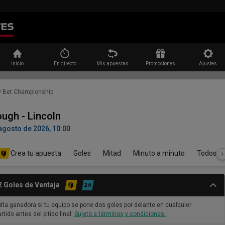
Buscar
Inicio
En directo
Mis apuestas
Promociones
Ajustes
ky Bet Championship
ugh - Lincoln
agosto de 2026, 10:00
Crea tu apuesta
Goles
Mitad
Minuto a minuto
Todos l
2 Goles de Ventaja
lta ganadora si tu equipo se pone dos goles por delante en cualquier
tido antes del pitido final.
Sujeto a términos y condiciones.