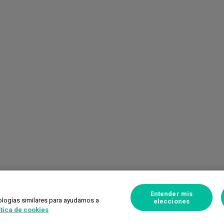
Entender mis
ologías similares para ayudarnos a
elecciones
ítica de cookies