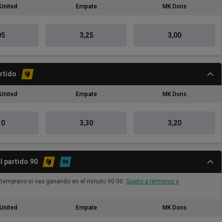
United
Empate
MK Dons
05
3,25
3,00
rtido
United
Empate
MK Dons
10
3,30
3,20
l partido 90
 temprano si vas ganando en el minuto 90:00.
Sujeto a términos y
United
Empate
MK Dons