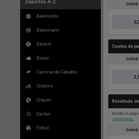
Deportes A-Z
Oxford 
Baloncesto
2,
Balonmano
Béisbol
Cuotas de pa
Boxeo
Oxford 
Carreras de Caballos
2,
Ciclismo
Criquet
Resultado de
Dardos
Recibe un pago
condiciones.
Fútbol
Oxford 