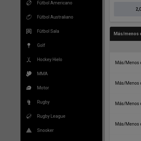
Fútbol Americano
2,
Fútbol Australiano
Fútbol Sala
Más/menos d
Golf
Hockey Hielo
Más/Menos d
MMA
Más/Menos d
Motor
Rugby
Más/Menos d
Rugby League
Más/Menos d
Snooker