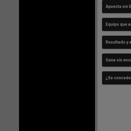
Apuesta sin 
Equipo que an
Resultado y
Gana sin enc
¿Se concede 