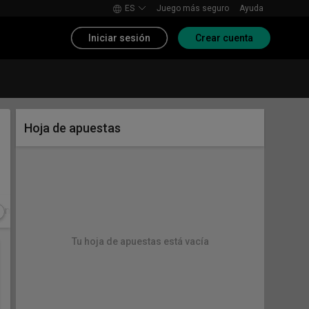
ES
Juego más seguro
Ayuda
Iniciar sesión
Crear cuenta
Hoja de apuestas
os mercados
Tu hoja de apuestas está vacía