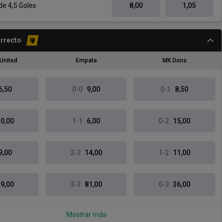
e 4,5 Goles
8,00
1,05
rrecto
United
Empate
MK Dons
6,50
0-0
9,00
0-1
8,50
0,00
1-1
6,00
0-2
15,00
9,00
2-2
14,00
1-2
11,00
9,00
3-3
81,00
0-3
36,00
Mostrar más