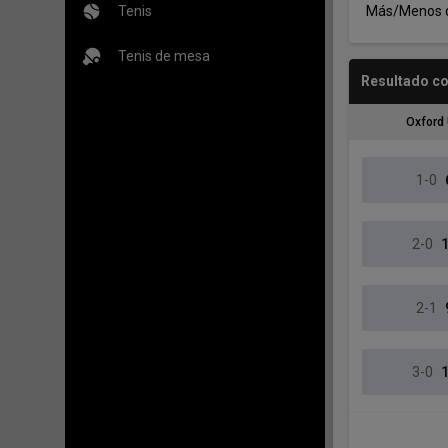
Tenis
Más/Menos d
Tenis de mesa
Resultado co
Oxford 
1-0
2-0
1
2-1
3-0
1