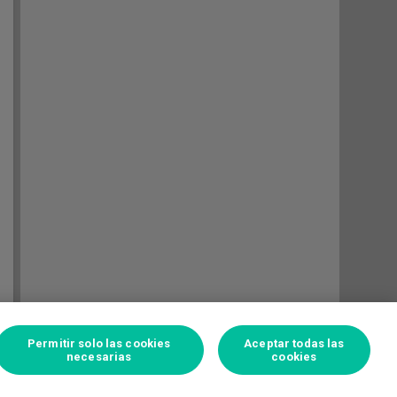
Permitir solo las cookies
Aceptar todas las
necesarias
cookies
Inicia sesión para apostar