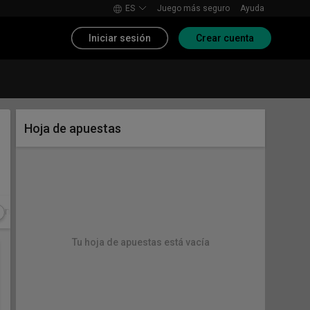
ES
Juego más seguro
Ayuda
Iniciar sesión
Crear cuenta
Hoja de apuestas
os mercados
Tu hoja de apuestas está vacía