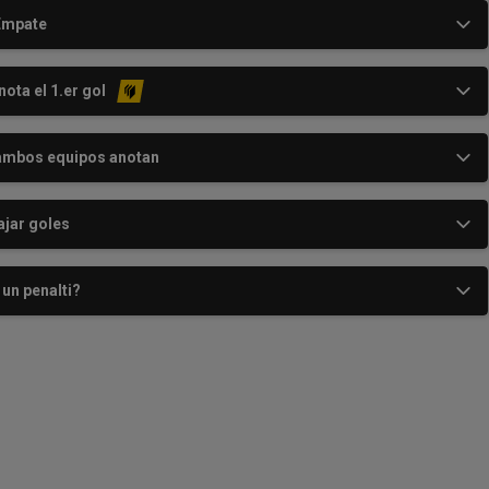
Empate
ota el 1.er gol
 ambos equipos anotan
ajar goles
un penalti?