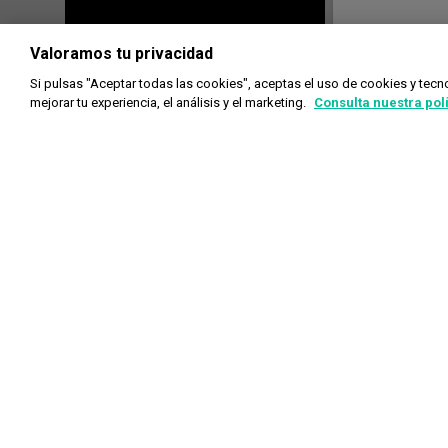
Valoramos tu privacidad
Si pulsas "Aceptar todas las cookies", aceptas el uso de cookies y tecn
mejorar tu experiencia, el análisis y el marketing.
Consulta nuestra pol
Información
Poker
Depósitos y reintegros
Juegos de
Ayuda
Torneos de