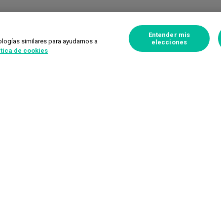
Entender mis
ologías similares para ayudarnos a
elecciones
ítica de cookies
Casino
 poker
Blackjack online
 poker
Ruleta online