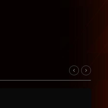
keyboard_arrow_left
keyboard_arrow_right