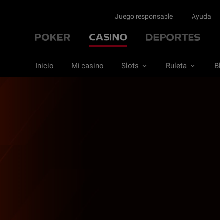
Skip
to
Juego responsable
Ayuda
content
Inicio
Mi casino
Slots
Ruleta
B