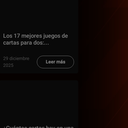
Los 17 mejores juegos de
cartas para dos:...
29 diciembre
Leer más
2025