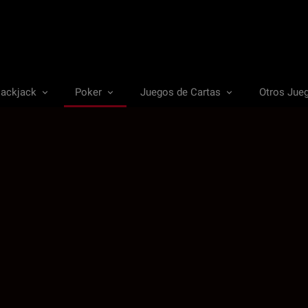
lackjack
Poker
Juegos de Cartas
Otros Jue