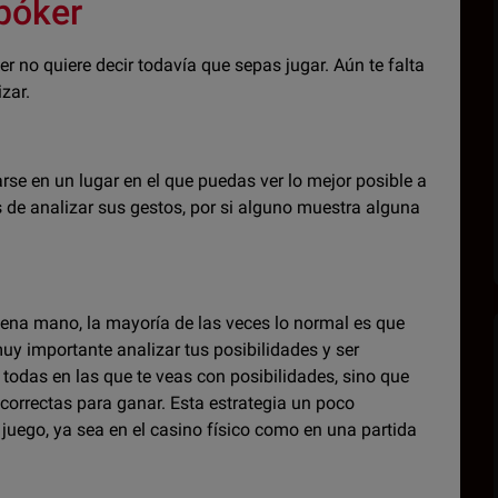
 póker
no quiere decir todavía que sepas jugar. Aún te falta
zar.
rse en un lugar en el que puedas ver lo mejor posible a
s de analizar sus gestos, por si alguno muestra alguna
uena mano, la mayoría de las veces lo normal es que
uy importante analizar tus posibilidades y ser
todas en las que te veas con posibilidades, sino que
 correctas para ganar. Esta estrategia un poco
l juego, ya sea en el casino físico como en una partida