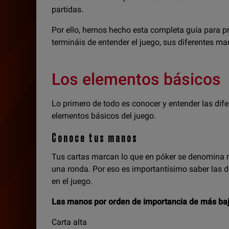
partidas.
Por ello, hemos hecho esta completa guía para p
termináis de entender el juego, sus diferentes man
Los elementos básicos
Lo primero de todo es conocer y entender las dif
elementos básicos del juego.
Conoce tus manos
Tus cartas marcan lo que en póker se denomina 
una ronda. Por eso es importantísimo saber las d
en el juego.
Las manos por orden de importancia de más baj
Carta alta