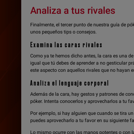
Analiza a tus rivales
Finalmente, el tercer punto de nuestra guía de pók
unos pequeños tips o consejos.
Examina las caras rivales
Como ya te hemos dicho antes, la cara es una de 
igual que tú debes de aprender a no gesticular pr
este aspecto con aquellos rivales que no hayan e
Analiza el lenguaje corporal
Además de la cara, hay gestos y patrones de con
póker. Intenta conocerlos y aprovecharlos a tu fav
Por ejemplo, si hay alguien que cuando se tira un 
puedes aprovecharlo a tu favor en su siguiente fa
Lo mismo ocurre con las manos potentes o con la