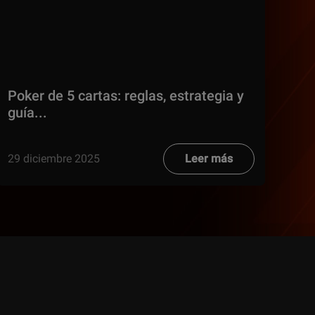
Poker de 5 cartas: reglas, estrategia y
Có
guía...
29 diciembre 2025
Leer más
7 n